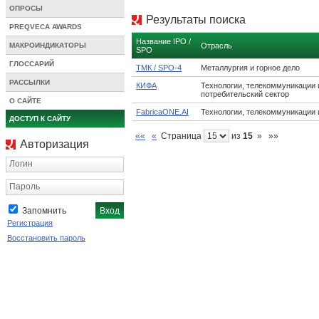
ОПРОСЫ
Результаты поиска
PREQVECA AWARDS
Название IPO /
МАКРОИНДИКАТОРЫ
Отрасль
SPO
ГЛОССАРИЙ
ТМК / SPO-4
Металлургия и горное дело
РАССЫЛКИ
КИФА
Технологии, телекоммуникации 
потребительский сектор
О САЙТЕ
FabricaONE.АI
Технологии, телекоммуникации 
ДОСТУП К САЙТУ
««
«
Страница
из
15
»
»»
Авторизация
Логин
Пароль
Запомнить
Регистрация
Восстановить пароль