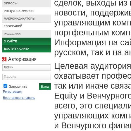
сделок, выходы из
ОПРОСЫ
новости, поддержи
PREQVECA AWARDS
МАКРОИНДИКАТОРЫ
управляющим комп
ГЛОССАРИЙ
портфельным комп
РАССЫЛКИ
Информация на сай
О САЙТЕ
ДОСТУП К САЙТУ
русском, так и на 
Авторизация
Целевая аудитори
Логин
охватывает профес
Пароль
так или иначе связ
Запомнить
Регистрация
Equity и Венчурно
Восстановить пароль
всего, это специа
управляющих компа
и Венчурного фина