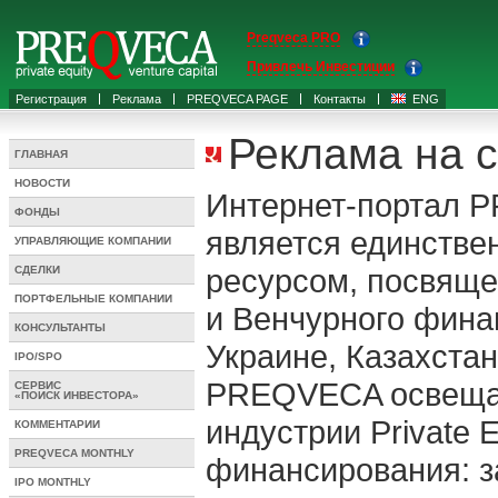
Preqveca PRO
Привлечь Инвестиции
Регистрация
Реклама
PREQVECA PAGE
Контакты
ENG
Реклама на
ГЛАВНАЯ
НОВОСТИ
Интернет-портал 
ФОНДЫ
является единств
УПРАВЛЯЮЩИЕ КОМПАНИИ
ресурсом, посвящен
СДЕЛКИ
ПОРТФЕЛЬНЫЕ КОМПАНИИ
и Венчурного фина
КОНСУЛЬТАНТЫ
Украине, Казахстан
IPO/SPO
PREQVECA освещае
СЕРВИС
«ПОИСК ИНВЕСТОРА»
индустрии Private 
КОММЕНТАРИИ
PREQVECA MONTHLY
финансирования: з
IPO MONTHLY