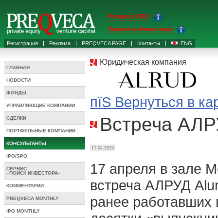
Preqveca PRO
Привлечь Инвестиции
Регистрация
Реклама
PREQVECA PAGE
Контакты
ENG
Юридическая компания
ГЛАВНАЯ
НОВОСТИ
ФОНДЫ
пїЅ Вернуться в ка
УПРАВЛЯЮЩИЕ КОМПАНИИ
Встреча АЛР
СДЕЛКИ
ПОРТФЕЛЬНЫЕ КОМПАНИИ
КОНСУЛЬТАНТЫ
17.04.2019
IPO/SPO
17 апреля в зале 
СЕРВИС
«ПОИСК ИНВЕСТОРА»
встреча АЛРУД Alum
КОММЕНТАРИИ
ранее работавших 
PREQVECA MONTHLY
IPO MONTHLY