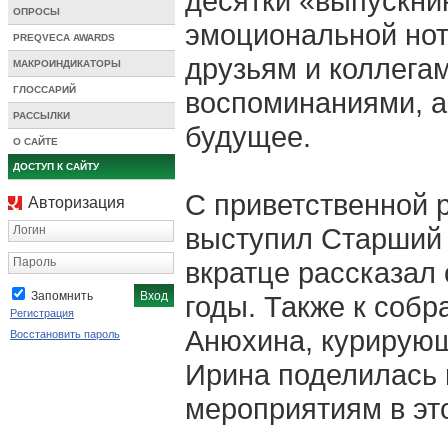
десятки «выпускни
ОПРОСЫ
эмоциональной нот
PREQVECA AWARDS
друзьям и коллегам
МАКРОИНДИКАТОРЫ
ГЛОССАРИЙ
воспоминаниями, а
РАССЫЛКИ
будущее.
О САЙТЕ
ДОСТУП К САЙТУ
С приветственной 
Авторизация
выступил Старший 
Логин
Пароль
вкратце рассказал
Запомнить
годы. Также к соб
Регистрация
Анюхина, курирующ
Восстановить пароль
Ирина поделилась
мероприятиям в эт