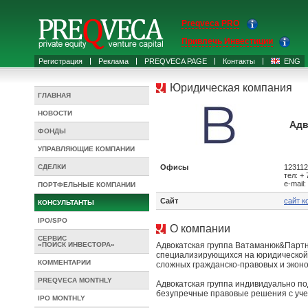
Preqveca PRO
Привлечь Инвестиции
Регистрация
Реклама
PREQVECA PAGE
Контакты
ENG
Юридическая компания
ГЛАВНАЯ
НОВОСТИ
Адв
ФОНДЫ
УПРАВЛЯЮЩИЕ КОМПАНИИ
СДЕЛКИ
Офисы
123112,
тел: +
e-mail:
ПОРТФЕЛЬНЫЕ КОМПАНИИ
Сайт
сайт к
КОНСУЛЬТАНТЫ
IPO/SPO
О компании
СЕРВИС
«ПОИСК ИНВЕСТОРА»
Адвокатская группа Ватаманюк&Партн
специализирующихся на юридической 
КОММЕНТАРИИ
сложных гражданско-правовых и эконо
PREQVECA MONTHLY
Адвокатская группа индивидуально по
безупречные правовые решения с уче
IPO MONTHLY