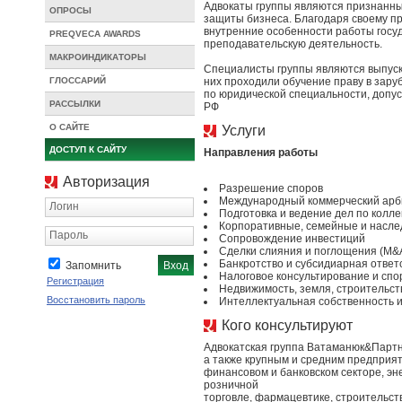
Адвокаты группы являются признанны
ОПРОСЫ
защиты бизнеса. Благодаря своему п
внутренние особенности работы госуд
PREQVECA AWARDS
преподавательскую деятельность.
МАКРОИНДИКАТОРЫ
Специалисты группы являются выпуск
ГЛОССАРИЙ
них проходили обучение праву в зару
по юридической специальности, допуск
РАССЫЛКИ
РФ
О САЙТЕ
Услуги
ДОСТУП К САЙТУ
Направления работы
Авторизация
Разрешение споров
Международный коммерческий арб
Логин
Подготовка и ведение дел по колл
Корпоративные, семейные и насл
Пароль
Сопровождение инвестиций
Сделки слияния и поглощения (M&
Банкротство и субсидиарная ответ
Запомнить
Налоговое консультирование и сп
Регистрация
Недвижимость, земля, строительст
Восстановить пароль
Интеллектуальная собственность 
Кого консультируют
Адвокатская группа Ватаманюк&Партн
а также крупным и средним предприя
финансовом и банковском секторе, эн
розничной
торговле, фармацевтике, строительств