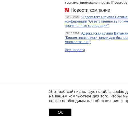
туризме, промышленности, IT секторе
Новости компании
"Адвокатская группа Ватам
02.10.2025
конференции "Ответственность топ-м
причиненные корпорации".
Адвокатская группа Ватам
08.10.2024
"Коллективные иски: риски для бизне
множества лиц"
Все новости
Этот веб-сайт использует файлы cookie
на вашем компьютере для того, чтобы мы
cookie необходимы для обеспечения корр
Регистрация
Реклама
Контакты
Disclaimer
Ok
Проекты PREQVECA:
IPO и SPO
: Все сделки IPO и SPO российских компаний, а также Украины и К
Поиск инвестора
: Сервис для предпринимателей и менеджеров компаний, ж
PREQVECA PAGE
: Сервис для консалтинговых и юридических компаний, инве