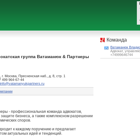
Команда
Ватаманюк Влади
Адвокат, управля
+74999646744
окатская группа Ватаманюк & Партнеры
 г. Москва, Пресненская наб., д. 8, стр. 1
 7 499 964-67-44
info@vatamanyukpartners.ru
омпании
еры - профессиональная команда адвокатов,
защите бизнеса, а также комплексном разрешении
мических споров.
дходит к каждому поручению и предлагает
том актуальных идей и тенденций.