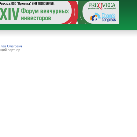
слав Олегович
ющий партнер