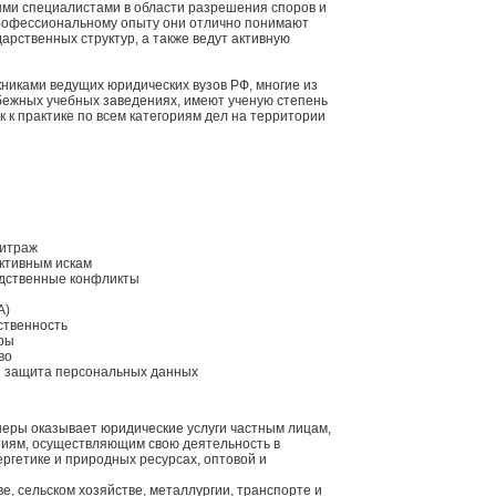
ми специалистами в области разрешения споров и
рофессиональному опыту они отлично понимают
арственных структур, а также ведут активную
никами ведущих юридических вузов РФ, многие из
бежных учебных заведениях, имеют ученую степень
 к практике по всем категориям дел на территории
итраж
ективным искам
едственные конфликты
A)
ственность
оры
во
и защита персональных данных
еры оказывает юридические услуги частным лицам,
тиям, осуществляющим свою деятельность в
ергетике и природных ресурсах, оптовой и
е, сельском хозяйстве, металлургии, транспорте и