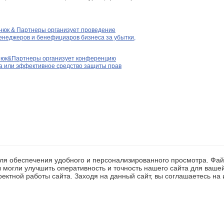
анюк & Партнеры организует проведение
енеджеров и бенефициаров бизнеса за убытки,
анюк&Партнеры организует конференцию
са или эффективное средство защиты прав
 для обеспечения удобного и персонализированного просмотра. Ф
 могли улучшить оперативность и точность нашего сайта для ваше
ектной работы сайта. Заходя на данный сайт, вы соглашаетесь на 
© 2009
PRE
Q
VECA
Тел.: +7 (812) 336-97-21 
азахстана и ряда других стран СНГ.
елающих привлечь финансирование от фондов PE&VC.
стиционных банков и бутиков.