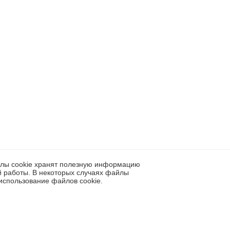
айлы cookie хранят полезную информацию
й работы. В некоторых случаях файлы
использование файлов cookie.
| E-mail:
info@preqveca.ru