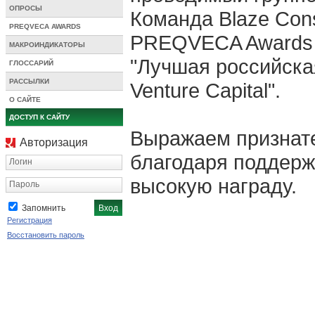
ОПРОСЫ
Команда Blaze Cons
PREQVECA AWARDS
PREQVECA Awards 
МАКРОИНДИКАТОРЫ
"Лучшая российска
ГЛОССАРИЙ
РАССЫЛКИ
Venture Capital".
О САЙТЕ
ДОСТУП К САЙТУ
Выражаем признате
Авторизация
благодаря поддерж
Логин
высокую награду.
Пароль
Запомнить
Регистрация
Восстановить пароль