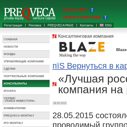
Preqveca PRO
Привлечь Инвестиции
Регистрация
Реклама
PREQVECA PAGE
Контакты
ENG
Консалтинговая компания
ГЛАВНАЯ
НОВОСТИ
Blaze
ФОНДЫ
УПРАВЛЯЮЩИЕ КОМПАНИИ
пїЅ Вернуться в ка
СДЕЛКИ
«Лучшая рос
ПОРТФЕЛЬНЫЕ КОМПАНИИ
КОНСУЛЬТАНТЫ
компания на 
IPO/SPO
СЕРВИС
«ПОИСК ИНВЕСТОРА»
28.05.2015
КОММЕНТАРИИ
28.05.2015 состоял
PREQVECA MONTHLY
проводимый группо
IPO MONTHLY