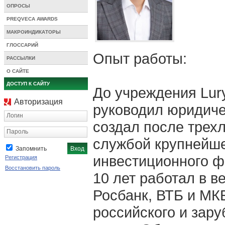
ОПРОСЫ
PREQVECA AWARDS
МАКРОИНДИКАТОРЫ
ГЛОССАРИЙ
Опыт работы:
РАССЫЛКИ
О САЙТЕ
ДОСТУП К САЙТУ
До учреждения Lur
Авторизация
руководил юридиче
Логин
создал после трех
Пароль
службой крупнейше
Запомнить
инвестиционного ф
Регистрация
Восстановить пароль
10 лет работал в в
Росбанк, ВТБ и МК
российского и зару