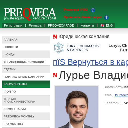
Preqveca PRO
Привлечь Инвестиции
Регистрация
Реклама
PREQVECA PAGE
Контакты
ENG
Юридическая компания
ГЛАВНАЯ
Lurye, C
НОВОСТИ
Part
ФОНДЫ
пїЅ Вернуться в ка
УПРАВЛЯЮЩИЕ КОМПАНИИ
СДЕЛКИ
Лурье Влади
ПОРТФЕЛЬНЫЕ КОМПАНИИ
КОНСУЛЬТАНТЫ
Должность:
па
IPO/SPO
email:
tsurank
СЕРВИС
«ПОИСК ИНВЕСТОРА»
Телефон:
+74
КОММЕНТАРИИ
PREQVECA MONTHLY
IPO MONTHLY