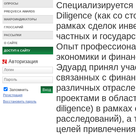
Специализируется 
ОПРОСЫ
PREQVECA AWARDS
Diligence (как со с
МАКРОИНДИКАТОРЫ
рамках сделок инв
ГЛОССАРИЙ
частных и государ
РАССЫЛКИ
О САЙТЕ
Опыт профессионал
ДОСТУП К САЙТУ
экономики и финанс
Авторизация
Эдуард принял учас
Логин
связанных с финан
Пароль
различных отрасле
Запомнить
проектами в облас
Регистрация
Восстановить пароль
diligence) в рамка
расследований), а
целей привлечения