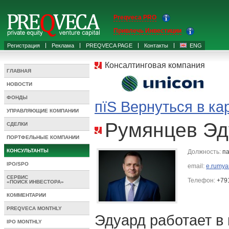
Preqveca PRO
Привлечь Инвестиции
Регистрация
Реклама
PREQVECA PAGE
Контакты
ENG
Консалтинговая компания
ГЛАВНАЯ
НОВОСТИ
ФОНДЫ
пїЅ Вернуться в ка
УПРАВЛЯЮЩИЕ КОМПАНИИ
Румянцев Эд
СДЕЛКИ
ПОРТФЕЛЬНЫЕ КОМПАНИИ
КОНСУЛЬТАНТЫ
Должность:
па
IPO/SPO
email:
e.rumya
СЕРВИС
Телефон:
+79
«ПОИСК ИНВЕСТОРА»
КОММЕНТАРИИ
PREQVECA MONTHLY
Эдуард работает в 
IPO MONTHLY