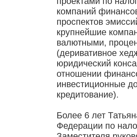
проектами по нало
компаний финансов
проспектов эмиссий
крупнейшие компан
валютными, проце
(деривативное хед
юридический конса
отношении финансо
инвестиционные до
кредитование).
Более 6 лет Татья
Федерации по нало
Заместителя руков