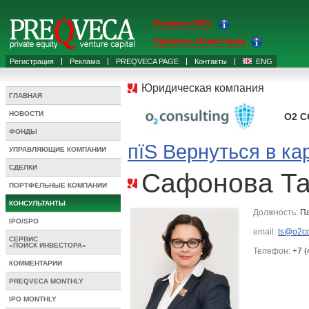
Preqveca PRO
Привлечь Инвестиции
Регистрация
Реклама
PREQVECA PAGE
Контакты
ENG
Юридическая компания
ГЛАВНАЯ
НОВОСТИ
O2 C
ФОНДЫ
пїЅ Вернуться в ка
УПРАВЛЯЮЩИЕ КОМПАНИИ
СДЕЛКИ
Сафонова Та
ПОРТФЕЛЬНЫЕ КОМПАНИИ
КОНСУЛЬТАНТЫ
Должность:
Па
IPO/SPO
email:
ts@o2co
СЕРВИС
«ПОИСК ИНВЕСТОРА»
Телефон:
+7 (
КОММЕНТАРИИ
PREQVECA MONTHLY
IPO MONTHLY