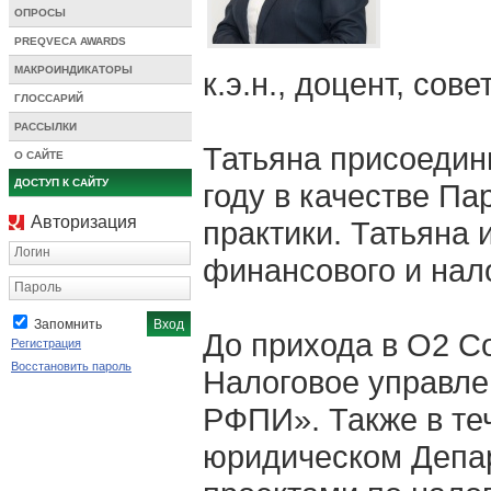
ОПРОСЫ
PREQVECA AWARDS
МАКРОИНДИКАТОРЫ
к.э.н., доцент, сов
ГЛОССАРИЙ
РАССЫЛКИ
Татьяна присоедини
О САЙТЕ
ДОСТУП К САЙТУ
году в качестве Па
Авторизация
практики. Татьяна
Логин
финансового и нало
Пароль
Запомнить
До прихода в О2 Co
Регистрация
Восстановить пароль
Налоговое управл
РФПИ». Также в те
юридическом Депар