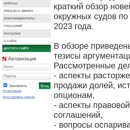
краткий обзор нов
ОПРОСЫ
PREQVECA AWARDS
окружных судов по 
МАКРОИНДИКАТОРЫ
2023 года.
ГЛОССАРИЙ
РАССЫЛКИ
О САЙТЕ
В обзоре приведен
ДОСТУП К САЙТУ
тезисы аргументаци
Авторизация
Рассмотренные дел
Логин
- аспекты расторже
Пароль
продажи долей, ис
Запомнить
Регистрация
опционам,
Восстановить пароль
- аспекты правово
соглашений,
- вопросы оспарив