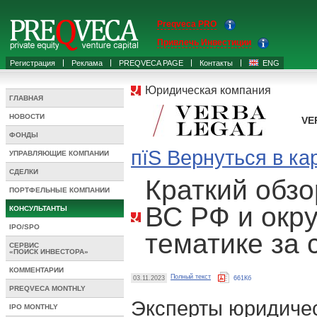
Preqveca PRO
Привлечь Инвестиции
Регистрация
Реклама
PREQVECA PAGE
Контакты
ENG
Юридическая компания
ГЛАВНАЯ
НОВОСТИ
VE
ФОНДЫ
пїЅ Вернуться в ка
УПРАВЛЯЮЩИЕ КОМПАНИИ
СДЕЛКИ
Краткий обз
ПОРТФЕЛЬНЫЕ КОМПАНИИ
ВС РФ и окр
КОНСУЛЬТАНТЫ
IPO/SPO
тематике за 
СЕРВИС
«ПОИСК ИНВЕСТОРА»
КОММЕНТАРИИ
Полный текст
03.11.2023
661Кб
PREQVECA MONTHLY
Эксперты юридичес
IPO MONTHLY