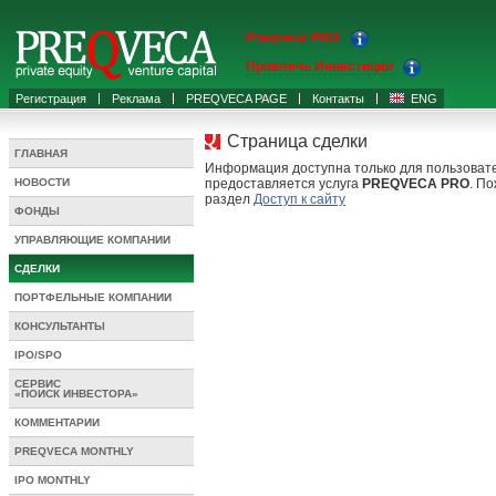
Preqveca PRO
Привлечь Инвестиции
Регистрация
Реклама
PREQVECA PAGE
Контакты
ENG
Страница сделки
ГЛАВНАЯ
Информация доступна только для пользоват
НОВОСТИ
предоставляется услуга
PREQVECA PRO
. По
раздел
Доступ к сайту
ФОНДЫ
УПРАВЛЯЮЩИЕ КОМПАНИИ
СДЕЛКИ
ПОРТФЕЛЬНЫЕ КОМПАНИИ
КОНСУЛЬТАНТЫ
IPO/SPO
СЕРВИС
«ПОИСК ИНВЕСТОРА»
КОММЕНТАРИИ
PREQVECA MONTHLY
IPO MONTHLY