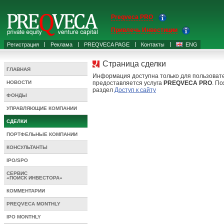
Preqveca PRO
Привлечь Инвестиции
Регистрация
Реклама
PREQVECA PAGE
Контакты
ENG
Страница сделки
ГЛАВНАЯ
Информация доступна только для пользоват
НОВОСТИ
предоставляется услуга
PREQVECA PRO
. По
раздел
Доступ к сайту
ФОНДЫ
УПРАВЛЯЮЩИЕ КОМПАНИИ
СДЕЛКИ
ПОРТФЕЛЬНЫЕ КОМПАНИИ
КОНСУЛЬТАНТЫ
IPO/SPO
СЕРВИС
«ПОИСК ИНВЕСТОРА»
КОММЕНТАРИИ
PREQVECA MONTHLY
IPO MONTHLY