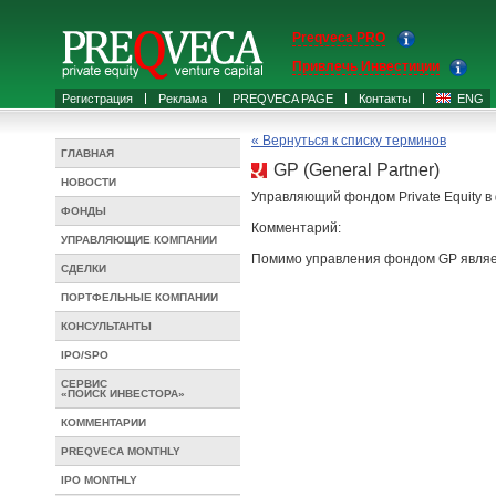
Preqveca PRO
Привлечь Инвестиции
Регистрация
Реклама
PREQVECA PAGE
Контакты
ENG
« Вернуться к списку терминов
ГЛАВНАЯ
GP (General Partner)
НОВОСТИ
Управляющий фондом Private Equity в
ФОНДЫ
Комментарий:
УПРАВЛЯЮЩИЕ КОМПАНИИ
Помимо управления фондом GP являет
СДЕЛКИ
ПОРТФЕЛЬНЫЕ КОМПАНИИ
КОНСУЛЬТАНТЫ
IPO/SPO
СЕРВИС
«ПОИСК ИНВЕСТОРА»
КОММЕНТАРИИ
PREQVECA MONTHLY
IPO MONTHLY