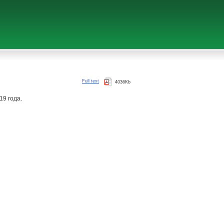
Full text
4036Kb
19 года.