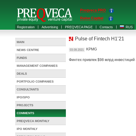
Preqveca PRO
Raise Capital
Registration
Advertising
PREQVECA PAGE
Contacts
RUS
Pulse of Fintech H1’21
MAIN
KPMG
NEWS CENTRE
03.09.2021
FUNDS
Финтех привлек $98 млрд инвестиций 
MANAGEMENT COMPANIES
DEALS
PORTFOLIO COMPANIES
CONSULTANTS
IPO/SPO
PROJECTS
COMMENTS
PREQVECA MONTHLY
IPO MONTHLY