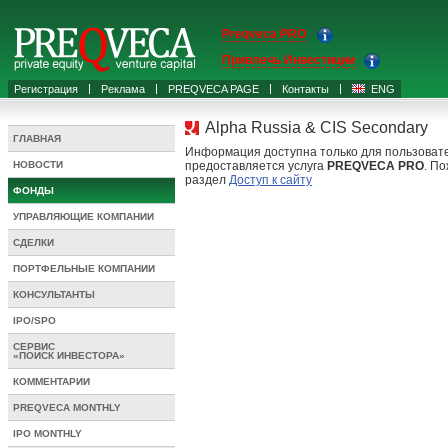
Preqveca PRO
Привлечь Инвестиции
Регистрация
Реклама
PREQVECA PAGE
Контакты
ENG
Alpha Russia & CIS Secondary
ГЛАВНАЯ
Информация доступна только для пользоват
НОВОСТИ
предоставляется услуга
PREQVECA PRO
. По
раздел
Доступ к сайту
ФОНДЫ
УПРАВЛЯЮЩИЕ КОМПАНИИ
СДЕЛКИ
ПОРТФЕЛЬНЫЕ КОМПАНИИ
КОНСУЛЬТАНТЫ
IPO/SPO
СЕРВИС
«ПОИСК ИНВЕСТОРА»
КОММЕНТАРИИ
PREQVECA MONTHLY
IPO MONTHLY