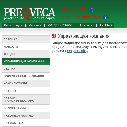
Preqveca PRO
Привлечь Инвестиции
Регистрация
Реклама
PREQVECA PAGE
Контакты
ENG
Управляющая компания
ГЛАВНАЯ
Информация доступна только для пользоват
НОВОСТИ
предоставляется услуга
PREQVECA PRO
. По
раздел
Доступ к сайту
ФОНДЫ
УПРАВЛЯЮЩИЕ КОМПАНИИ
СДЕЛКИ
ПОРТФЕЛЬНЫЕ КОМПАНИИ
КОНСУЛЬТАНТЫ
IPO/SPO
СЕРВИС
«ПОИСК ИНВЕСТОРА»
КОММЕНТАРИИ
PREQVECA MONTHLY
IPO MONTHLY