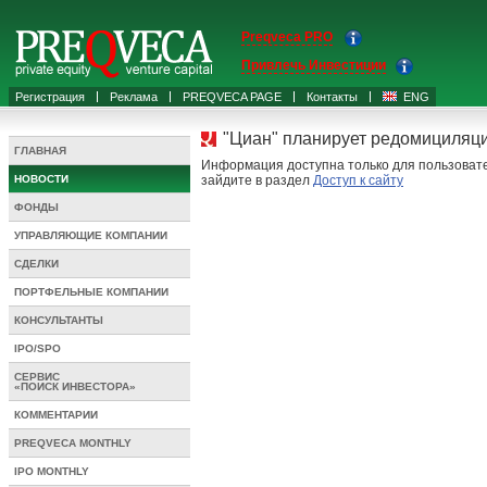
Preqveca PRO
Привлечь Инвестиции
Регистрация
Реклама
PREQVECA PAGE
Контакты
ENG
"Циан" планирует редомициляци
ГЛАВНАЯ
Информация доступна только для пользовате
НОВОСТИ
зайдите в раздел
Доступ к сайту
ФОНДЫ
УПРАВЛЯЮЩИЕ КОМПАНИИ
СДЕЛКИ
ПОРТФЕЛЬНЫЕ КОМПАНИИ
КОНСУЛЬТАНТЫ
IPO/SPO
СЕРВИС
«ПОИСК ИНВЕСТОРА»
КОММЕНТАРИИ
PREQVECA MONTHLY
IPO MONTHLY