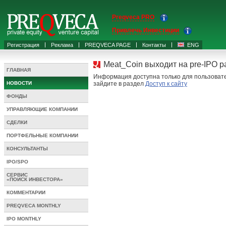
Preqveca PRO
Привлечь Инвестиции
Регистрация
Реклама
PREQVECA PAGE
Контакты
ENG
Meat_Coin выходит на pre-IPO 
ГЛАВНАЯ
Информация доступна только для пользовате
НОВОСТИ
зайдите в раздел
Доступ к сайту
ФОНДЫ
УПРАВЛЯЮЩИЕ КОМПАНИИ
СДЕЛКИ
ПОРТФЕЛЬНЫЕ КОМПАНИИ
КОНСУЛЬТАНТЫ
IPO/SPO
СЕРВИС
«ПОИСК ИНВЕСТОРА»
КОММЕНТАРИИ
PREQVECA MONTHLY
IPO MONTHLY