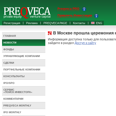
Preqveca PRO
Привлечь Инвестиции
Регистрация
Реклама
PREQVECA PAGE
Контакты
ENG
В Москве прошла церемония н
ГЛАВНАЯ
Информация доступна только для пользовате
НОВОСТИ
зайдите в раздел
Доступ к сайту
ФОНДЫ
УПРАВЛЯЮЩИЕ КОМПАНИИ
СДЕЛКИ
ПОРТФЕЛЬНЫЕ КОМПАНИИ
КОНСУЛЬТАНТЫ
IPO/SPO
СЕРВИС
«ПОИСК ИНВЕСТОРА»
КОММЕНТАРИИ
PREQVECA MONTHLY
IPO MONTHLY