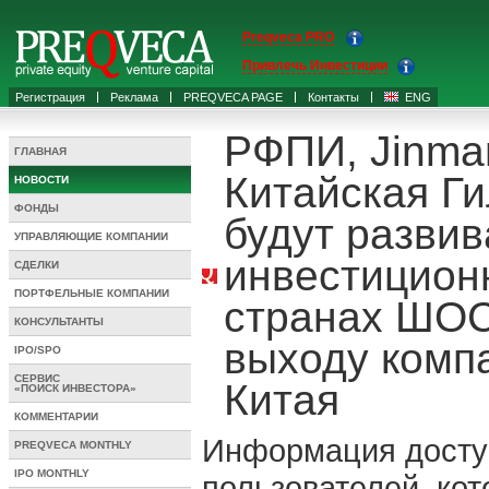
Preqveca PRO
Привлечь Инвестиции
Регистрация
Реклама
PREQVECA PAGE
Контакты
ENG
РФПИ, Jinman
ГЛАВНАЯ
Китайская Г
НОВОСТИ
ФОНДЫ
будут разви
УПРАВЛЯЮЩИЕ КОМПАНИИ
инвестицион
СДЕЛКИ
ПОРТФЕЛЬНЫЕ КОМПАНИИ
странах ШОС
КОНСУЛЬТАНТЫ
выходу комп
IPO/SPO
СЕРВИС
Китая
«ПОИСК ИНВЕСТОРА»
КОММЕНТАРИИ
Информация досту
PREQVECA MONTHLY
IPO MONTHLY
пользователей, ко