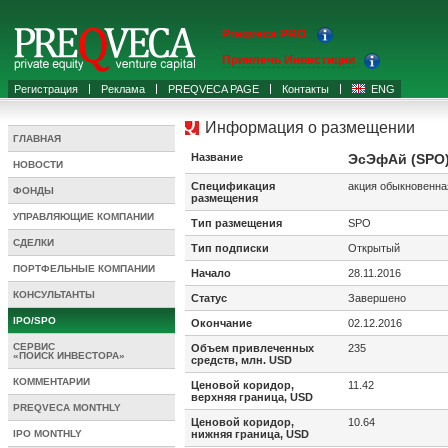
Preqveca PRO
Привлечь Инвестиции
Регистрация
Реклама
PREQVECA PAGE
Контакты
ENG
Информация о размещении
ГЛАВНАЯ
Название
ЭсЭфАй (SPO
НОВОСТИ
Спецификация
акция обыкновенна
ФОНДЫ
размещения
УПРАВЛЯЮЩИЕ КОМПАНИИ
Тип размещения
SPO
СДЕЛКИ
Тип подписки
Открытый
ПОРТФЕЛЬНЫЕ КОМПАНИИ
Начало
28.11.2016
КОНСУЛЬТАНТЫ
Статус
Завершено
IPO/SPO
Окончание
02.12.2016
СЕРВИС
Объем привлеченных
235
«ПОИСК ИНВЕСТОРА»
средств, млн. USD
КОММЕНТАРИИ
Ценовой коридор,
11.42
верхняя граница, USD
PREQVECA MONTHLY
Ценовой коридор,
10.64
IPO MONTHLY
нижняя граница, USD