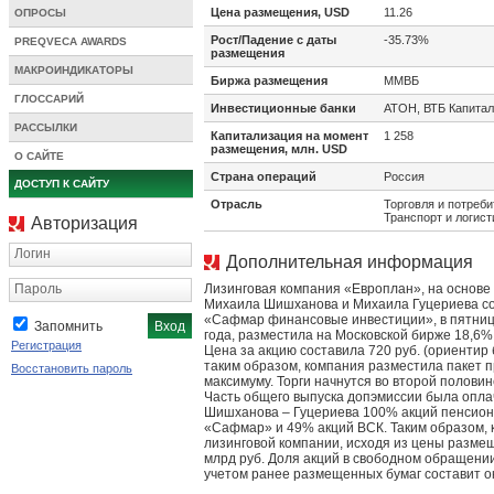
Цена размещения, USD
11.26
ОПРОСЫ
Рост/Падение с даты
-35.73%
PREQVECA AWARDS
размещения
МАКРОИНДИКАТОРЫ
Биржа размещения
ММВБ
ГЛОССАРИЙ
Инвестиционные банки
АТОН, ВТБ Капитал
РАССЫЛКИ
Капитализация на момент
1 258
размещения, млн. USD
О САЙТЕ
Страна операций
Россия
ДОСТУП К САЙТУ
Отрасль
Торговля и потреби
Транспорт и логист
Авторизация
Логин
Дополнительная информация
Пароль
Лизинговая компания «Европлан», на основе
Михаила Шишханова и Михаила Гуцериева со
«Сафмар финансовые инвестиции», в пятницу
Запомнить
года, разместила на Московской бирже 18,6% 
Регистрация
Цена за акцию составила 720 руб. (ориентир 
таким образом, компания разместила пакет п
Восстановить пароль
максимуму. Торги начнутся во второй половин
Часть общего выпуска допэмиссии была опла
Шишханова – Гуцериева 100% акций пенсион
«Сафмар» и 49% акций ВСК. Таким образом,
лизинговой компании, исходя из цены размещ
млрд руб. Доля акций в свободном обращени
учетом ранее размещенных бумаг составит 