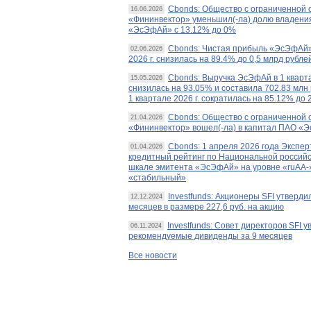
Cbonds: Общество с ограниченной 
16.06.2026
«Фининвектор» уменьшил(-ла) долю владени
«ЭсЭфАй» с 13.12% до 0%
Cbonds: Чистая прибыль «ЭсЭфАй»
02.06.2026
2026 г. снизилась на 89.4% до 0,5 млрд рубле
Cbonds: Выручка ЭсЭфАй в 1 кварта
15.05.2026
снизилась на 93.05% и составила 702.83 млн 
1 квартале 2026 г. сократилась на 85.12% до 
Cbonds: Общество с ограниченной 
21.04.2026
«Фининвектор» вошел(-ла) в капитал ПАО «
Cbonds: 1 апреля 2026 года Экспе
01.04.2026
кредитный рейтинг по Национальной российс
шкале эмитента «ЭсЭфАй» на уровне «ruAA-»
«стабильный»
Investfunds: Акционеры SFI утверди
12.12.2024
месяцев в размере 227,6 руб. на акцию
Investfunds: Совет директоров SFI у
06.11.2024
рекомендуемые дивиденды за 9 месяцев
Все новости