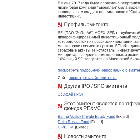
В июне 2017 года была проведена реорганиз
лизинговая компания "Европлан" была выдел
юрлицо, а сам холдинг переименован в "Са
инвестиции".
Профиль эмитента
SFI (ПАО "ЭсЭфАй", MOEX: SFIN) – публичны
диверсифицированный инвестиционный холди
которого состоит из российских компаний, 
места в своих сегментах рынка. SFI объединя
страховые активы, ИТ-стартапы, инвестирует
миноритарные доли промышленных и рознич
10% акций SFI торгуются на Московской бирж
посмотреть подробную информацию о эмите
Сайт:
посмотреть сайт эмитента
Другие IPO / SPO эмитента
ЭсЭфАй (IPO)
Этот эмитент является портфел
фондов PE&VC
Baring Vostok Private Equity Fund
[Exited]
Delta Russia Fund
[Exited]
CIPEF IV
[Exited]
Новости эмитента