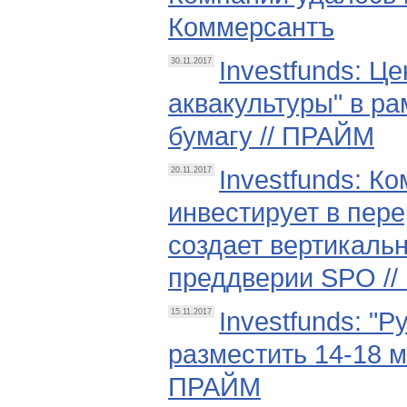
Коммерсантъ
Investfunds: Ц
30.11.2017
аквакультуры" в ра
бумагу // ПРАЙМ
Investfunds: К
20.11.2017
инвестирует в пер
создает вертикаль
преддверии SPO //
Investfunds: "
15.11.2017
разместить 14-18 м
ПРАЙМ