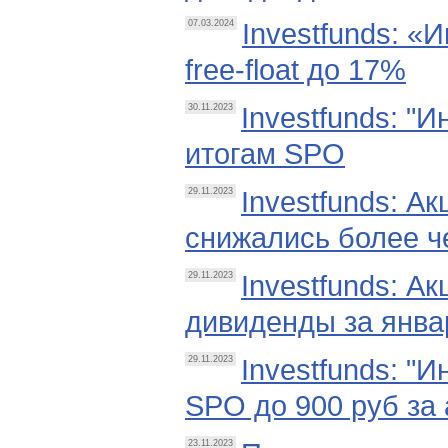
Investfunds: «
07.03.2024
free-float до 17%
Investfunds: "
30.11.2023
итогам SPO
Investfunds: А
29.11.2023
снижались более ч
Investfunds: А
29.11.2023
дивиденды за янва
Investfunds: "
29.11.2023
SPO до 900 руб за 
23.11.2023