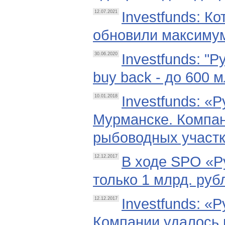
Investfunds: К
12.07.2021
обновили максимум
Investfunds: "
30.06.2020
buy back - до 600 
Investfunds: «
10.01.2018
Мурманске. Компан
рыбоводных участк
В ходе SPO «Р
12.12.2017
только 1 млрд. руб
Investfunds: «
12.12.2017
Компании удалось п