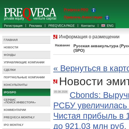
Preqveca PRO
Привлечь Инвестиции
Регистрация
Реклама
PREQVECA PAGE
Контакты
ENG
Информация о размещении
ГЛАВНАЯ
Название
Русская аквакультура (Рус
НОВОСТИ
(SPO)
ФОНДЫ
УПРАВЛЯЮЩИЕ КОМПАНИИ
« Вернуться в кар
СДЕЛКИ
Новости эми
ПОРТФЕЛЬНЫЕ КОМПАНИИ
КОНСУЛЬТАНТЫ
Cbonds: Выручк
05.08.2026
IPO/SPO
СЕРВИС
РСБУ увеличилась 
«ПОИСК ИНВЕСТОРА»
КОММЕНТАРИИ
Чистая прибыль в 1
PREQVECA MONTHLY
до 921.03 млн руб.
IPO MONTHLY