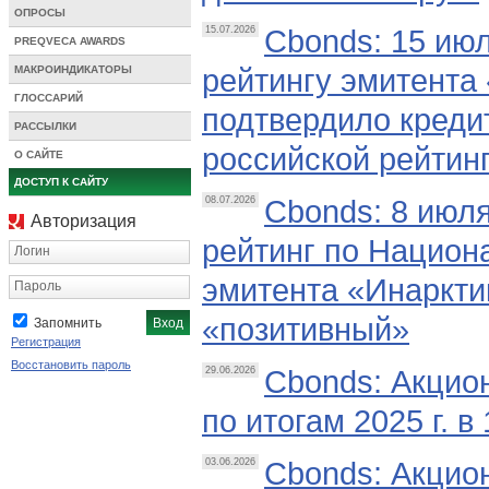
ОПРОСЫ
Cbonds: 15 июл
15.07.2026
PREQVECA AWARDS
рейтингу эмитента
МАКРОИНДИКАТОРЫ
ГЛОССАРИЙ
подтвердило креди
РАССЫЛКИ
российской рейтин
О САЙТЕ
ДОСТУП К САЙТУ
Cbonds: 8 июл
08.07.2026
Авторизация
рейтинг по Национ
Логин
эмитента «Инарктик
Пароль
«позитивный»
Запомнить
Регистрация
Восстановить пароль
Cbonds: Акцио
29.06.2026
по итогам 2025 г. в
Cbonds: Акцио
03.06.2026