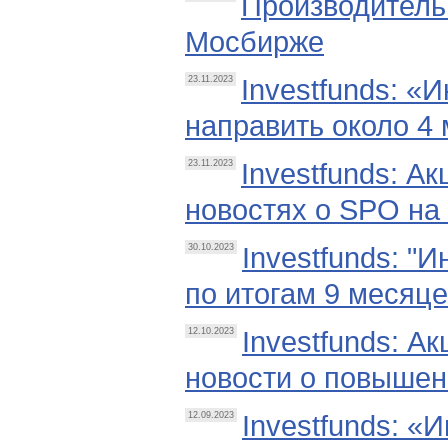
Производитель
Мосбирже
Investfunds: «
23.11.2023
направить около 4
Investfunds: А
23.11.2023
новостях о SPO н
Investfunds: "
30.10.2023
по итогам 9 месяце
Investfunds: А
12.10.2023
новости о повышен
Investfunds: «
12.09.2023