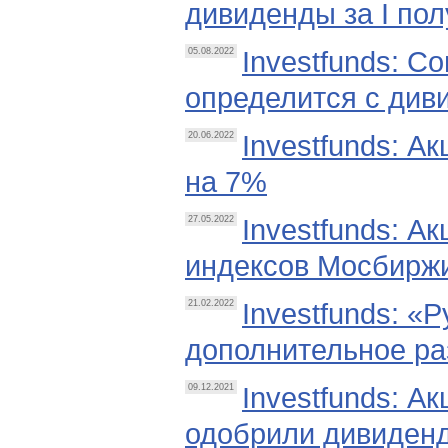
дивиденды за I пол
Investfunds: С
05.08.2022
определится с див
Investfunds: А
20.06.2022
на 7%
Investfunds: А
27.05.2022
индексов Мосбирж
Investfunds: «
21.02.2022
дополнительное ра
Investfunds: А
09.12.2021
одобрили дивиденд