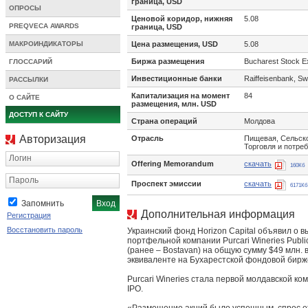
граница, USD
ОПРОСЫ
Ценовой коридор, нижняя
5.08
PREQVECA AWARDS
граница, USD
МАКРОИНДИКАТОРЫ
Цена размещения, USD
5.08
Биржа размещения
Bucharest Stock 
ГЛОССАРИЙ
Инвестиционные банки
Raiffeisenbank, Sw
РАССЫЛКИ
Капитализация на момент
84
О САЙТЕ
размещения, млн. USD
ДОСТУП К САЙТУ
Страна операций
Молдова
Авторизация
Отрасль
Пищевая, Сельско
Торговля и потре
Логин
Offering Memorandum
скачать
160Кб
Пароль
Проспект эмиссии
скачать
6171Кб
Запомнить
Дополнительная информация
Регистрация
Восстановить пароль
Украинский фонд Horizon Capital объявил о в
портфельной компании Purcari Wineries Publi
(ранее – Bostavan) на общую сумму $49 млн.
эквиваленте на Бухарестской фондовой бирж
Purcari Wineries стала первой молдавской к
IPO.