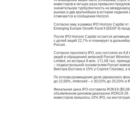
«Размещение акций было успешным, спрос о
инвесторов в четыре раза превысил предлож
значительную турбулентность на междунар
рынках и два крупнейших в истории падения 
отмечается в сообщении Horizon.
Согласно ему, в рамках IPO Horizon Capital о
Emerging Europe Growth Fund II (EEGF II) про
После IPO Horizon Capital остается активны
с долей акций 22,7% и планирует в дальней
Purcari.
Согласно проспекту IPO, оно состояло из 9,8 
акций в обращении) кипрской Purcari Winerie
Limited, из которых 8 млн. 171,08 тыс. принад
– подконтрольной основателям Purcari компа
Виктора Бостана и 15% у Сергея Глухова), а е
По итогам размещения доля украинского фон
до 22,69%, Amboselt – с 30,03% до 25,03% и I
Финальная цена IPO составила RON19 ($5,08 
объявленном ценовом диапазоне RON19-29.
инвесторов пришлось 10% IPO, на институци