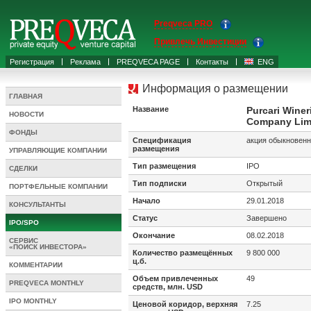
Preqveca PRO
Привлечь Инвестиции
Регистрация
Реклама
PREQVECA PAGE
Контакты
ENG
Информация о размещении
ГЛАВНАЯ
Название
Purcari Winer
НОВОСТИ
Company Limi
ФОНДЫ
Спецификация
акция обыкновен
размещения
УПРАВЛЯЮЩИЕ КОМПАНИИ
Тип размещения
IPO
СДЕЛКИ
Тип подписки
Открытый
ПОРТФЕЛЬНЫЕ КОМПАНИИ
Начало
29.01.2018
КОНСУЛЬТАНТЫ
Статус
Завершено
IPO/SPO
Окончание
08.02.2018
СЕРВИС
«ПОИСК ИНВЕСТОРА»
Количество размещённых
9 800 000
ц.б.
КОММЕНТАРИИ
Объем привлеченных
49
PREQVECA MONTHLY
средств, млн. USD
IPO MONTHLY
Ценовой коридор, верхняя
7.25