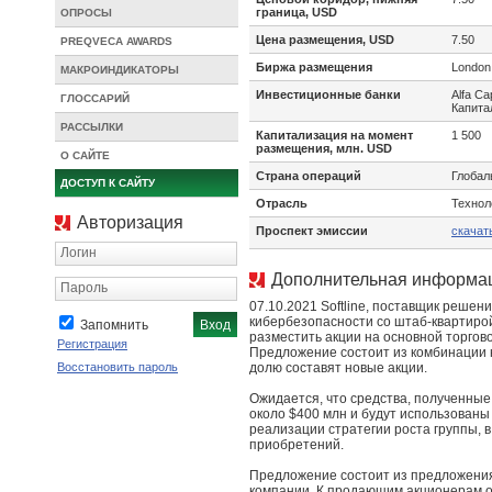
граница, USD
ОПРОСЫ
Цена размещения, USD
7.50
PREQVECA AWARDS
Биржа размещения
London
МАКРОИНДИКАТОРЫ
Инвестиционные банки
Alfa Ca
ГЛОССАРИЙ
Капита
РАССЫЛКИ
Капитализация на момент
1 500
размещения, млн. USD
О САЙТЕ
Страна операций
Глобал
ДОСТУП К САЙТУ
Отрасль
Технол
Авторизация
Проспект эмиссии
скачат
Логин
Дополнительная информа
Пароль
07.10.2021 Softline, поставщик решен
кибербезопасности со штаб-квартиро
Запомнить
разместить акции на основной торго
Регистрация
Предложение состоит из комбинации 
Восстановить пароль
долю составят новые акции.
Ожидается, что средства, полученные
около $400 млн и будут использован
реализации стратегии роста группы, 
приобретений.
Предложение состоит из предложени
компании. К продающим акционерам от