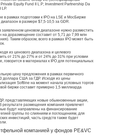
rivate Equity Fund II L.P; Investment Partnership Da
I LP.
ine в рамках подготовки к IPO на LSE и МосБирже
диапазон в размере $7,5-10,5 за GDR.
в заявленном ценовом диапазоне нужно разместить
н на доразмещение составит от 5,71 до 7,99 млн
ия). Таким образом, всего в рамках IPO может быть
ок.
исходя из ценового диапазона и целевого
вить от 21% до 27% и от 24% до 31% при условии
, говорится в материалах к IPO для потенциальных
тельную цену предложения в рамках первичного
0 доллара США за ГДР. Исходя из цены
изация Softline на момент начала условных торгов
вой биржи составит примерно 1,5 миллиарда
ГДР, представляющих новые обыкновенные акции,
В результате размещения компания привлечет
рые будут направлены на финансирование
тегией группы по слияниям и поглощениям, для
ких инвестиций, часть средств также будет
ели.
ортфельной компанией у фондов PE&VC