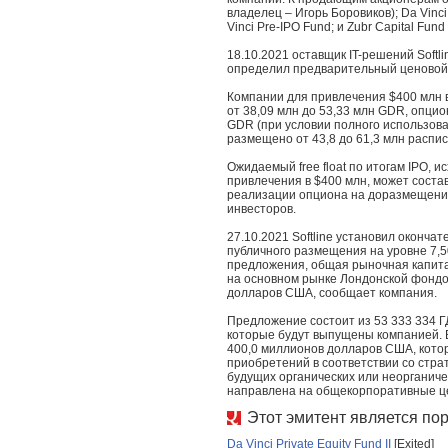
владелец – Игорь Боровиков); Da Vinci P
Vinci Pre-IPO Fund; и Zubr Capital Fund 
18.10.2021 оставщик IT-решений Softl
определил предварительный ценовой 
Компании для привлечения $400 млн 
от 38,09 млн до 53,33 млн GDR, опцио
GDR (при условии полного использован
размещено от 43,8 до 61,3 млн распис
Ожидаемый free float по итогам IPO, 
привлечения в $400 млн, может соста
реализации опциона на доразмещение
инвесторов.
27.10.2021 Softline установил оконча
публичного размещения на уровне 7,5
предложения, общая рыночная капитал
на основном рынке Лондонской фондо
долларов США, сообщает компания.
Предложение состоит из 53 333 334 
которые будут выпущены компанией. 
400,0 миллионов долларов США, кото
приобретений в соответствии со стра
будущих органических или неорганичес
направлена на общекорпоративные ц
Этот эмитент является п
Da Vinci Private Equity Fund II
[Exited]