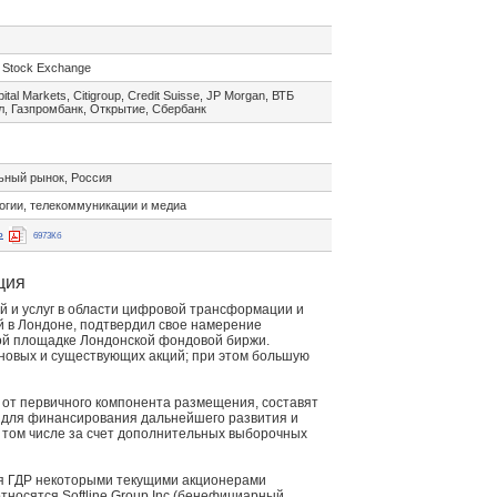
 Stock Exchange
pital Markets, Citigroup, Credit Suisse, JP Morgan, ВТБ
л, Газпромбанк, Открытие, Сбербанк
ьный рынок, Россия
огии, телекоммуникации и медиа
ь
6973Кб
ция
ий и услуг в области цифровой трансформации и
й в Лондоне, подтвердил свое намерение
вой площадке Лондонской фондовой биржи.
новых и существующих акций; при этом большую
 от первичного компонента размещения, составят
ы для финансирования дальнейшего развития и
в том числе за счет дополнительных выборочных
я ГДР некоторыми текущими акционерами
носятся Softline Group Inc (бенефициарный