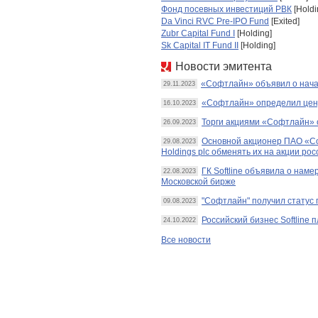
Фонд посевных инвестиций РВК
[Holdi
Da Vinci RVC Pre-IPO Fund
[Exited]
Zubr Capital Fund I
[Holding]
Sk Capital IT Fund II
[Holding]
Новости эмитента
«Софтлайн» объявил о нача
29.11.2023
«Софтлайн» определил цен
16.10.2023
Торги акциями «Софтлайн» 
26.09.2023
Основной акционер ПАО «Со
29.08.2023
Holdings plc обменять их на акции ро
ГК Softline объявила о нам
22.08.2023
Московской бирже
"Софтлайн" получил статус 
09.08.2023
Российский бизнес Softline 
24.10.2022
Все новости