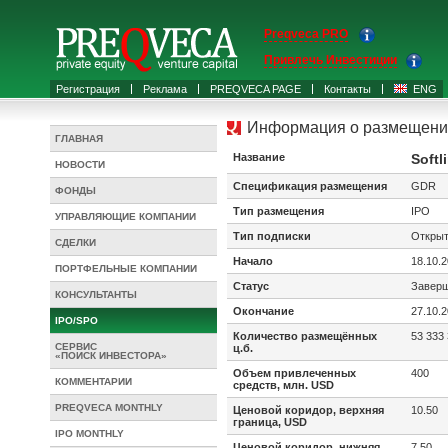
Preqveca PRO
Привлечь Инвестиции
Регистрация
Реклама
PREQVECA PAGE
Контакты
ENG
Информация о размещени
ГЛАВНАЯ
Название
Softl
НОВОСТИ
Спецификация размещения
GDR
ФОНДЫ
Тип размещения
IPO
УПРАВЛЯЮЩИЕ КОМПАНИИ
Тип подписки
Откры
СДЕЛКИ
Начало
18.10.
ПОРТФЕЛЬНЫЕ КОМПАНИИ
Статус
Завер
КОНСУЛЬТАНТЫ
Окончание
27.10.
IPO/SPO
Количество размещённых
53 333
СЕРВИС
ц.б.
«ПОИСК ИНВЕСТОРА»
Объем привлеченных
400
КОММЕНТАРИИ
средств, млн. USD
PREQVECA MONTHLY
Ценовой коридор, верхняя
10.50
граница, USD
IPO MONTHLY
Ценовой коридор, нижняя
7.50