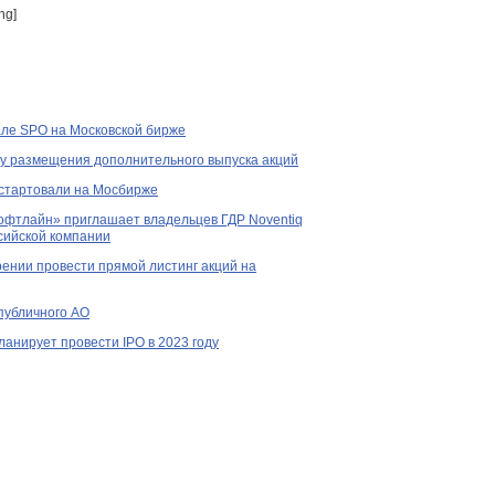
ng]
ле SPO на Московской бирже
у размещения дополнительного выпуска акций
стартовали на Мосбирже
фтлайн» приглашает владельцев ГДР Noventiq
ссийской компании
ерении провести прямой листинг акций на
публичного АО
планирует провести IPO в 2023 году