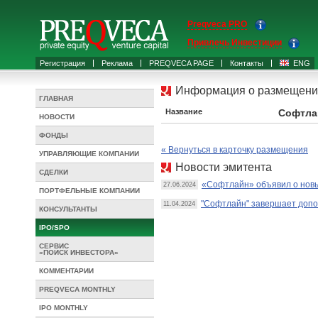
Preqveca PRO
Привлечь Инвестиции
Регистрация
Реклама
PREQVECA PAGE
Контакты
ENG
Информация о размещени
ГЛАВНАЯ
Название
Софтла
НОВОСТИ
ФОНДЫ
« Вернуться в карточку размещения
УПРАВЛЯЮЩИЕ КОМПАНИИ
Новости эмитента
СДЕЛКИ
«Софтлайн» объявил о новы
27.06.2024
ПОРТФЕЛЬНЫЕ КОМПАНИИ
"Софтлайн" завершает допо
11.04.2024
КОНСУЛЬТАНТЫ
IPO/SPO
СЕРВИС
«ПОИСК ИНВЕСТОРА»
КОММЕНТАРИИ
PREQVECA MONTHLY
IPO MONTHLY