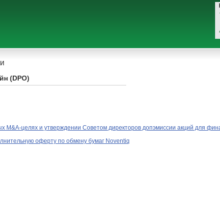
и
йн (DPO)
х M&A-целях и утверждении Советом директоров допэмиссии акций для фин
лнительную оферту по обмену бумаг Noventiq