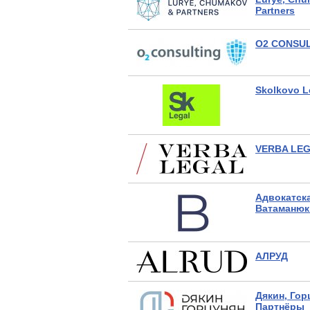
Partners
O2 CONSU
Skolkovo L
VERBA LE
Адвокатска
Ватаманюк
АЛРУД
Дякин, Гор
Партнёры