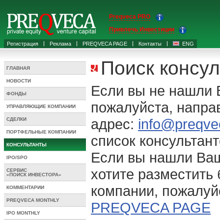
Preqveca PRO
Привлечь Инвестиции
Регистрация
Реклама
PREQVECA PAGE
Контакты
ENG
Поиск консул
ГЛАВНАЯ
НОВОСТИ
Если вы не нашли 
ФОНДЫ
пожалуйста, напра
УПРАВЛЯЮЩИЕ КОМПАНИИ
адрес:
info@preqve
СДЕЛКИ
ПОРТФЕЛЬНЫЕ КОМПАНИИ
список консультант
КОНСУЛЬТАНТЫ
Если вы нашли Ваш
IPO/SPO
хотите разместить
СЕРВИС
«ПОИСК ИНВЕСТОРА»
компании, пожалуй
КОММЕНТАРИИ
PREQVECA MONTHLY
PREQVECA PAGE
IPO MONTHLY