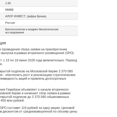
1.60
ММВБ
АЛОР ИНВЕСТ, Цифра Брокер
Россия
Биотехнологии и медико-биологические
исследования
ция
х проведения сбора заявок на приобретение
 выпуска в рамках вторичного размещения (SPO).
: с 15 по 18 июня 2026 года включительно. Период
а.
крытой подписке на Московской бирже 3 370 080
 - обеспечить рост и реализацию стратегических
ликвидность акций и привлечь долгосрочных
ния Гемабанк объявляет о начале вторичного
овской бирже и начинает сбор заявок в рамках
ткрытой подписке до 3 370 080 обыкновенных
 400 млн рублей.
SPO составит 116 рублей за одну акцию. Ценовой
м дисконтом от средневзвешенной по объему цены