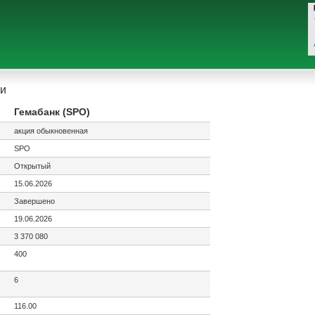
и
Гемабанк (SPO)
акция обыкновенная
SPO
Открытый
15.06.2026
Завершено
19.06.2026
3 370 080
400
6
116.00