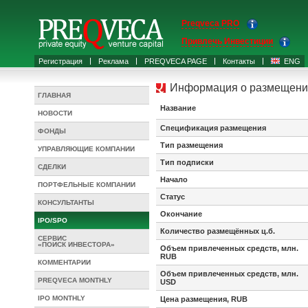
Preqveca PRO
Привлечь Инвестиции
Регистрация
Реклама
PREQVECA PAGE
Контакты
ENG
Информация о размещени
ГЛАВНАЯ
Название
НОВОСТИ
Спецификация размещения
ФОНДЫ
Тип размещения
УПРАВЛЯЮЩИЕ КОМПАНИИ
Тип подписки
СДЕЛКИ
Начало
ПОРТФЕЛЬНЫЕ КОМПАНИИ
Статус
КОНСУЛЬТАНТЫ
Окончание
IPO/SPO
Количество размещённых ц.б.
СЕРВИС
«ПОИСК ИНВЕСТОРА»
Объем привлеченных средств, млн.
RUB
КОММЕНТАРИИ
Объем привлеченных средств, млн.
PREQVECA MONTHLY
USD
IPO MONTHLY
Цена размещения, RUB