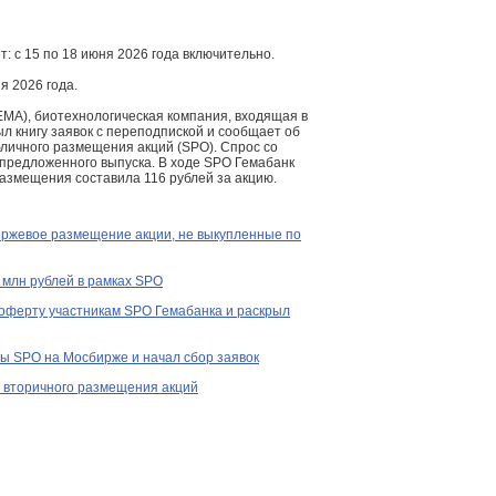
: с 15 по 18 июня 2026 года включительно.
я 2026 года.
EMA), биотехнологическая компания, входящая в
рыл книгу заявок с переподпиской и сообщает об
личного размещения акций (SPO). Спрос со
предложенного выпуска. В ходе SPO Гемабанк
размещения составила 116 рублей за акцию.
иржевое размещение акции, не выкупленные по
 млн рублей в рамках SPO
 оферту участникам SPO Гемабанка и раскрыл
ы SPO на Мосбирже и начал сбор заявок
 вторичного размещения акций