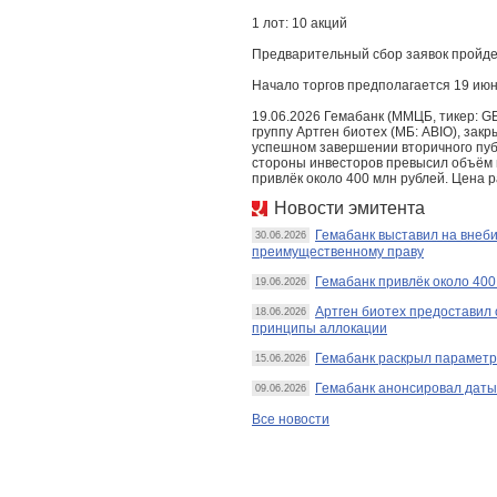
1 лот: 10 акций
Предварительный сбор заявок пройдет
Начало торгов предполагается 19 июн
19.06.2026 Гемабанк (ММЦБ, тикер: G
группу Артген биотех (МБ: ABIO), зак
успешном завершении вторичного пуб
стороны инвесторов превысил объём 
привлёк около 400 млн рублей. Цена 
Новости эмитента
Гемабанк выставил на внеб
30.06.2026
преимущественному праву
Гемабанк привлёк около 400
19.06.2026
Артген биотех предоставил
18.06.2026
принципы аллокации
Гемабанк раскрыл параметр
15.06.2026
Гемабанк анонсировал даты
09.06.2026
Все новости