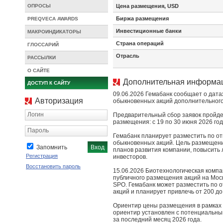
ОПРОСЫ
Цена размещения, USD
Биржа размещения
PREQVECA AWARDS
Инвестиционные банки
МАКРОИНДИКАТОРЫ
Страна операций
ГЛОССАРИЙ
Отрасль
РАССЫЛКИ
О САЙТЕ
Дополнительная информа
ДОСТУП К САЙТУ
09.06.2026 Гемабанк сообщает о дата
Авторизация
обыкновенных акций дополнительного
Логин
Предварительный сбор заявок пройдет
размещения: с 19 по 30 июня 2026 год
Пароль
Гемабанк планирует разместить по от
обыкновенных акций. Цель размещения
Запомнить
планов развития компании, повысить 
Регистрация
инвесторов.
Восстановить пароль
15.06.2026 Биотехнологическая компа
публичного размещения акций на Моск
SPO. Гемабанк может разместить по о
акций и планирует привлечь от 200 до
Ориентир цены размещения в рамках 
ориентир установлен с потенциальны
за последний месяц 2026 года.